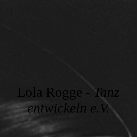
Lola Rogge -
Tanz
entwickeln e.V.